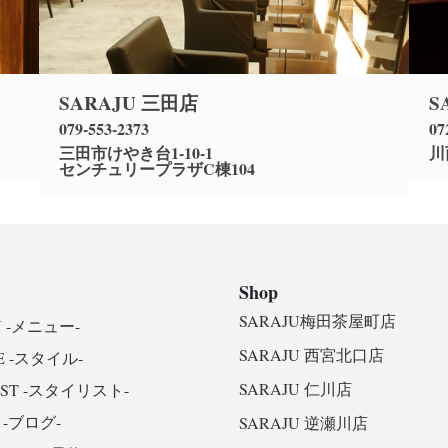
SARAJU 三田店
S
079-553-2373
07
三田市けやき台1-10-1
川
センチュリープラザC棟104
Shop
SARAJU梅田茶屋町店
 -メニュー-
SARAJU 西宮北口店
E -スタイル-
SARAJU 仁川店
IST -スタイリスト-
 -ブログ-
SARAJU 逆瀬川店